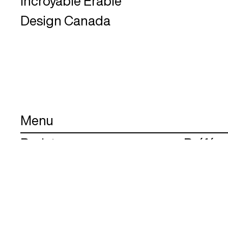
Incroyable Érable
Design Canada
Menu
Projets
Préfére
Agence
Infolett
Carrières
Contact
Confidentialité
English