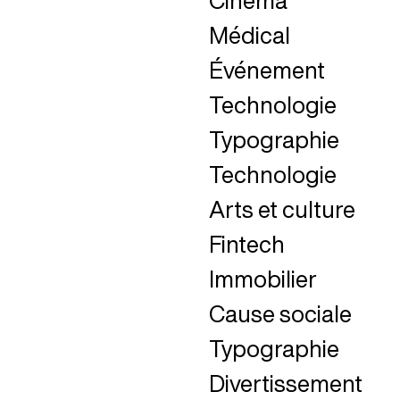
Cinéma
Fermer
Médical
Fermer
Événement
Fermer
Technologie
Fermer
Typographie
Fermer
Technologie
Fermer
Arts et culture
Fermer
Fintech
Fermer
Immobilier
Fermer
Cause sociale
Fermer
Typographie
Fermer
Divertissement
Fermer