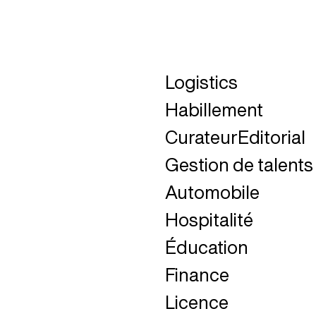
Logistics
Fermer
Habillement
Fermer
CurateurEditorial
Fermer
Gestion de talents
Fermer
Automobile
Fermer
Hospitalité
Fermer
Éducation
Fermer
Finance
Fermer
Licence
Fermer