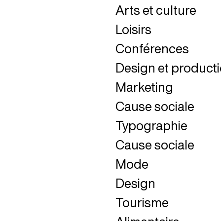
Arts et culture
Fermer
Loisirs
Fermer
Conférences
Fermer
Design et product
Fermer
Marketing
Fermer
Cause sociale
Fermer
Typographie
Fermer
Cause sociale
Fermer
Mode
Fermer
Design
Fermer
Tourisme
Fermer