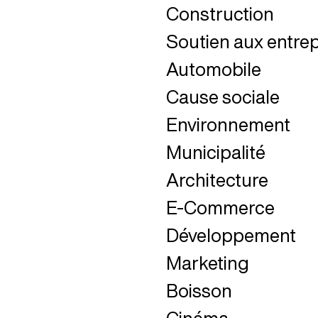
Construction
Fermer
Soutien aux entrep
Fermer
Automobile
Fermer
Cause sociale
Fermer
Environnement
Fermer
Municipalité
Fermer
Architecture
Fermer
E-Commerce
Fermer
Développement
Fermer
Marketing
Fermer
Boisson
Fermer