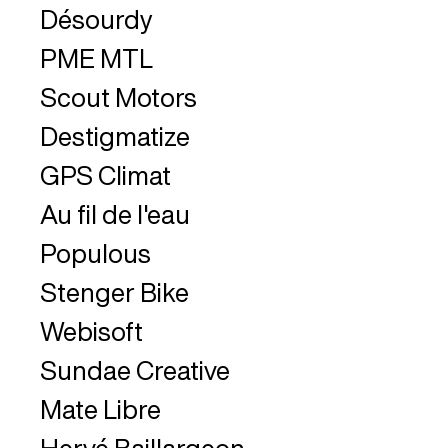
Désourdy
PME MTL
Scout Motors
Destigmatize
GPS Climat
Au fil de l'eau
Populous
Stenger Bike
Webisoft
Sundae Creative
Mate Libre