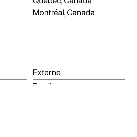
Québec, Canada
Montréal, Canada
Externe
Boutique
Locomotive Scroll
Voyage annuel
Dynastie