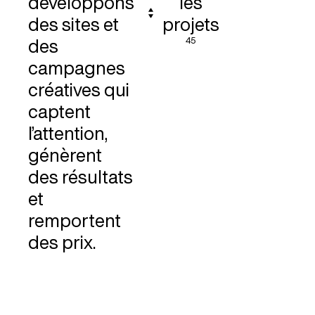
développons
les
des sites et
projets
45
des
campagnes
créatives qui
captent
l’attention,
génèrent
des résultats
et
remportent
des prix.