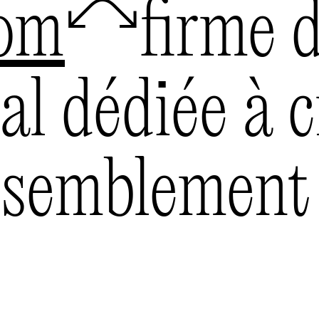
com
🦉
firme 
al dédiée à c
assemblement