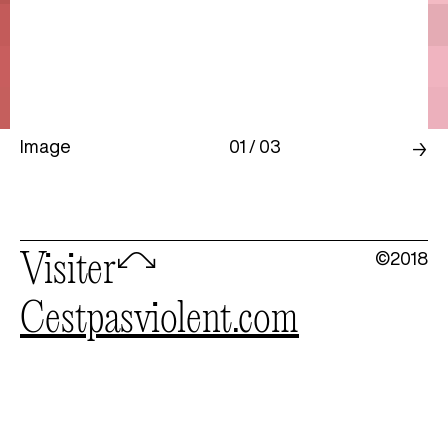
Image
01 / 03
→
©2018
Visiter
🦉
cestpasviolent.com