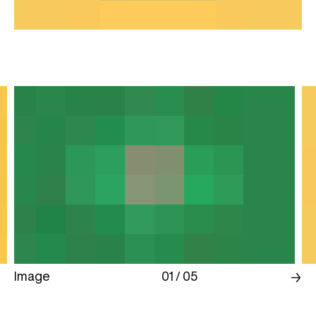
Image
01 / 05
→