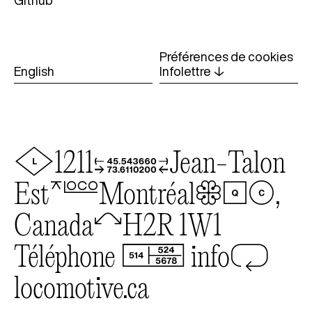
Github
Préférences de cookies
English
Infolettre
↓
🟤
1211
🔠
Jean-Talon
Est
🔚🔞
Montréal
🛑🚹🚺
(Q
,
Canada
🦉
H2R 1W1
Téléphone
+1
📞
info
🔂
@
locomotive.ca
514