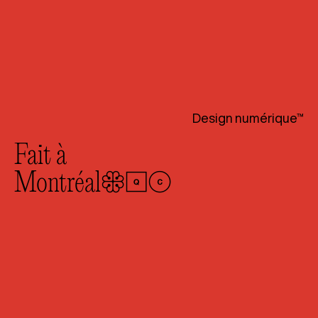
Design numérique™
Fait à
Montréal
🛑🚹🚺
🔰
Nous opérons à la croisée du
design et du savoir-faire
technique. Locomotive® est une